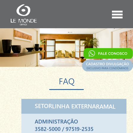
Pular para o conteúdo
Alterna
FAQ
SETOR
LINHA EXTERNA
RAMAL
ADMINISTRAÇÃO
3582-5000 / 97519-2535